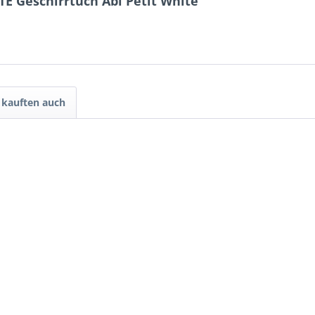
E Geschirrtuch Abi Petit White"
kauften auch