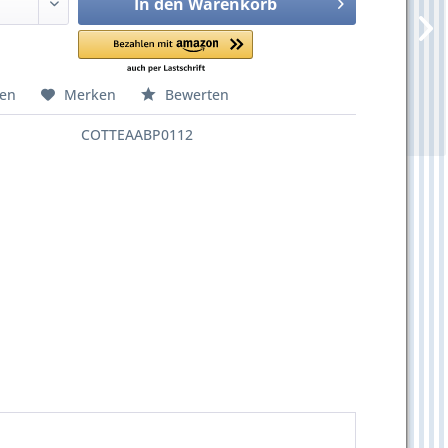
In den
Warenkorb
hen
Merken
Bewerten
COTTEAABP0112